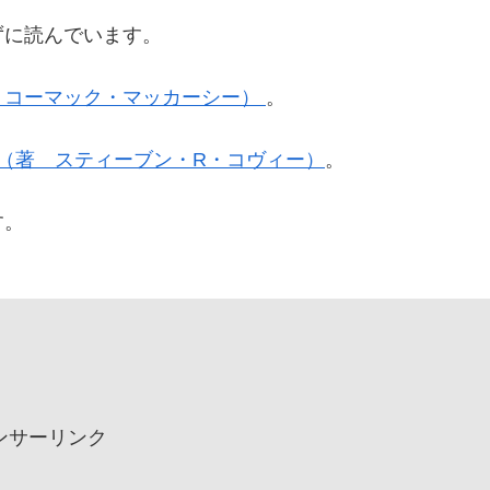
ずに読んでいます。
 コーマック・マッカーシー）
。
』（著 スティーブン・R・コヴィー）
。
す。
ンサーリンク