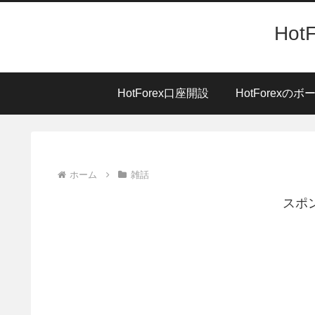
Ho
HotForex口座開設
HotForexのボ
ホーム
雑話
スポ